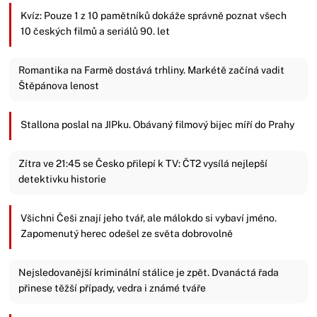
Kvíz: Pouze 1 z 10 pamětníků dokáže správně poznat všech
10 českých filmů a seriálů 90. let
Romantika na Farmě dostává trhliny. Markétě začíná vadit
Štěpánova lenost
Stallona poslal na JIPku. Obávaný filmový bijec míří do Prahy
Zítra ve 21:45 se Česko přilepí k TV: ČT2 vysílá nejlepší
detektivku historie
Všichni Češi znají jeho tvář, ale málokdo si vybaví jméno.
Zapomenutý herec odešel ze světa dobrovolně
Nejsledovanější kriminální stálice je zpět. Dvanáctá řada
přinese těžší případy, vedra i známé tváře