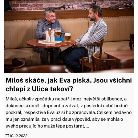
Miloš skáče, jak Eva píská. Jsou všichni
chlapi z Ulice takoví?
Miloš, ačkoliv zpočátku nepatřil mezi největší oblíbence, a
dokonce si uměl i dupnout a zařvat, v poslední době hodně
pookřál, respektive Eva už si ho zpracovala. Celkem nedávno
mu jen oznámila, že v práci dala výpověď, aby se mohla o
svého pracujícího muže lépe postarat,...
10.12.2022