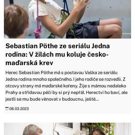
Sebastian Pöthe ze seriálu Jedna
rodina: V žilách mu koluje česko-
maďarská krev
Herec Sebastian Pöthe má s postavou Vaška ze seriálu
Jedna rodina mnoho společného. I jeho rodiče se rozvedli. Z
otcovy strany má maďarské kořeny. Žije s mámou nedaleko
Prahy a střídavou péči by si prý nepřál. Herectví ho baví, ale
jestli se mu bude věnovat v budoucnu, ještě...
08.03.2023