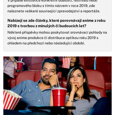
V případě existence konkrétní události, festivalu nebo
programového bloku s tímto názvem v roce 2019, zde
naleznete veškeré související zpravodajství a reportáže.
Nabízejí se zde články, které porovnávají anime z roku
2019 s tvorbou z minulých či budoucích let?
Některé příspěvky mohou poskytovat srovnávací pohledy na
vývoj anime produkce či distribuce optikou roku 2019 s
ohledem na předchozí nebo následující období.