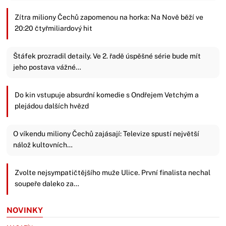
Zítra miliony Čechů zapomenou na horka: Na Nově běží ve
20:20 čtyřmiliardový hit
Štáfek prozradil detaily. Ve 2. řadě úspěšné série bude mít
jeho postava vážné…
Do kin vstupuje absurdní komedie s Ondřejem Vetchým a
plejádou dalších hvězd
O víkendu miliony Čechů zajásají: Televize spustí největší
nálož kultovních…
Zvolte nejsympatičtějšího muže Ulice. První finalista nechal
soupeře daleko za…
NOVINKY