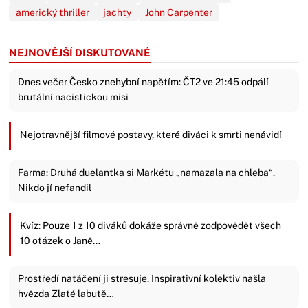
americký thriller
jachty
John Carpenter
NEJNOVĚJŠÍ DISKUTOVANÉ
Dnes večer Česko znehybní napětím: ČT2 ve 21:45 odpálí
brutální nacistickou misi
Nejotravnější filmové postavy, které diváci k smrti nenávidí
Farma: Druhá duelantka si Markétu „namazala na chleba“.
Nikdo jí nefandil
Kvíz: Pouze 1 z 10 diváků dokáže správně zodpovědět všech
10 otázek o Janě…
Prostředí natáčení ji stresuje. Inspirativní kolektiv našla
hvězda Zlaté labutě…