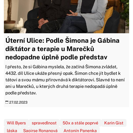
Úterní Ulice: Podle Šimona je Gábina
diktátor a terapie u Marečků
nedopadne úplně podle představ
I přesto, že si Gábina myslela, že začíná Šimona zvládat,
4432. díl Ulice ukáže přesný opak. Šimon chce jít bydlet k
tátovi a svou mámu přirovnává k diktátorovi. Slavné to není
ani u Marečků, u kterých druhá terapie nedopadá úplně
podle představ.
27.02.2023
Will Byers
spravedlnost
50x a stále poprvé
Karin Gist
láska
Saoirse Ronanová
Antonín Panenka