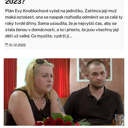
2023?
Plán Evy Knoblochové vyšel na jedničku. Zatímco její muž
maká ostošest, ona se naopak rozhodla odměnit se za celé ty
roky tvrdé dřiny. Sama usoudila, že je nejvyšší čas, aby se
stala ženou v domácnosti, a to i přesto, že jsou všechny její
děti už velké. Co myslíte, vydrží jí...
31.12.2022