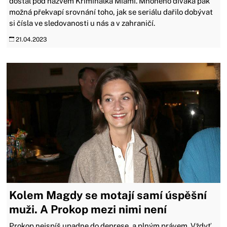
dostal pod názvem Kriminálka Miami. Mnohého diváka pak
možná překvapí srovnání toho, jak se seriálu dařilo dobývat
si čísla ve sledovanosti u nás a v zahraničí.
21.04.2023
Kolem Magdy se motají samí úspěšní
muži. A Prokop mezi nimi není
Prokop nejspíš upadne do deprese, a plným právem. Vždyť