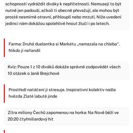
schopností vydráždit diváky k nepříčetnosti. Nemusejí to být
nutně jen padouši, ačkoli ti obecně převažují, ale mohou být
prostě nesmírně otravní, přihlouplí nebo mrzutí. Níže uvedení
jedinci nám dokážou spolehlivě hnout žlučí i po letech.
Farma: Druhá duelantka si Markétu „namazala na chleba“.
Nikdo jí nefandil
Kvíz: Pouze 1 z 10 diváků dokáže správně zodpovědět všech
10 otázek o Janě Brejchové
Prostředí natáčení ji stresuje. Inspirativní kolektiv našla
hvězda Zlaté labutě jinde
Zítra miliony Čechů zapomenou na horka: Na Nově běží ve
20:20 čtyřmiliardový hit