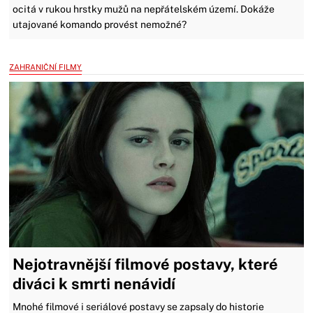
ocitá v rukou hrstky mužů na nepřátelském území. Dokáže
utajované komando provést nemožné?
ZAHRANIČNÍ FILMY
Nejotravnější filmové postavy, které
diváci k smrti nenávidí
Mnohé filmové i seriálové postavy se zapsaly do historie