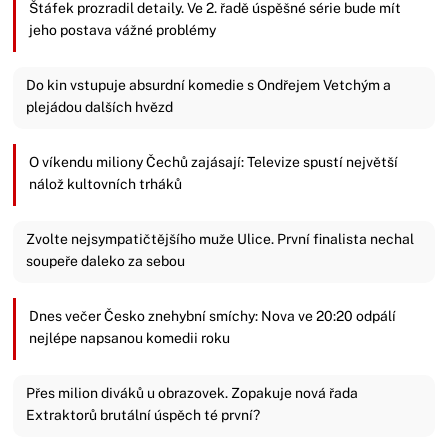
Štáfek prozradil detaily. Ve 2. řadě úspěšné série bude mít
jeho postava vážné problémy
Do kin vstupuje absurdní komedie s Ondřejem Vetchým a
plejádou dalších hvězd
O víkendu miliony Čechů zajásají: Televize spustí největší
nálož kultovních trháků
Zvolte nejsympatičtějšího muže Ulice. První finalista nechal
soupeře daleko za sebou
Dnes večer Česko znehybní smíchy: Nova ve 20:20 odpálí
nejlépe napsanou komedii roku
Přes milion diváků u obrazovek. Zopakuje nová řada
Extraktorů brutální úspěch té první?