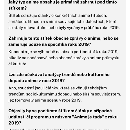
Jaký typ anime obsahu je primárně zahrnut pod tímto
štítkem?
Štítek sdružuje články o konkrétních anime titulech,
seriálech, filmech a s nimi souvisejících událostech, které
se staly relevantními nebo byly vydány v průběhu roku 2019.
Zahrnuje tento štítek obecné zprávy o anime, nebo se
zaměřuje pouze na specifika roku 2019?
Koncentruje se výhradně na obsah pertinentní k roku 2019,
nikoliv na nadčasové nebo obecné zprávy o anime průmyslu
či kultuře.
Lze zde očekávat analýzy trendů nebo kulturního
dopadu anime v roce 2019?
Ano, součástí jsou i články, které se věnují tehdejším
trendům, sociokulturnímu dopadu nebo širším souvislostem,
jež formovaly anime scénu v roce 2019.
Objevily by se pod tímto štítkem články o případné
události či programu s názvem "Anime je tady" z roku
2019?