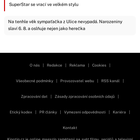
SuperStar se vrací ve velkém stylu
Na tenhle věk sympaťačka z Ulice nevypadá. Narozeniny
slaví 6. 8. a oslňuje nejen jako herečka
Zavřít reklamu
O nás
|
Redakce
|
Reklama
|
Cookies
|
Všeobecné podmínky
|
Provozovatel webu
|
RSS kanál
|
Zpracování dat
|
Zásady zpracování osobních údajů
|
Etický kodex
|
PR články
|
Vymezení odpovědnosti
|
Kariéra
|
Kontakt
Kinotip.cz je online magazín zaměřený na svět filmu, seriálů a televizní